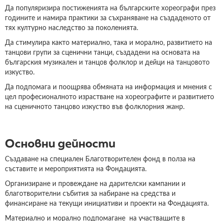
Да популяризира постиженията на българските хореографи през
годините и намира практики за съхраняване на създаденото от
тях културно наследство за поколенията.
Да стимулира както материално, така и морално, развитието на
танцови групи за сценични танци, създадени на основата на
българския музикален и танцов фолклор и дейци на танцовото
изкуство.
Да подпомага и поощрява обмяната на информация и мнения с
цел професионалното израстване на хореографите и развитието
на сценичното танцово изкуство във фолклорния жанр.
Основни дейности
Създаване на специален Благотворителен фонд в полза на
съставите и мероприятията на Фондацията.
Организиране и провеждане на дарителски кампании и
благотворителни събития за набиране на средства и
финансиране на текущи инициативи и проекти на Фондацията.
Материално и морално подпомагане на участващите в