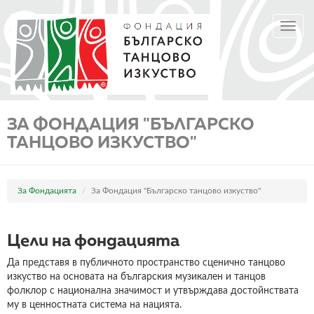
Премини
TOGGL
към
NAVIGA
основното
съдържание
ЗА ФОНДАЦИЯ "БЪЛГАРСКО
ТАНЦОВО ИЗКУСТВО"
За Фондацията
За Фондация "Българско танцово изкуство"
Цели на фондацията
Да представя в публичното пространство сценично танцово
изкуство на основата на българския музикален и танцов
фолклор с национална значимост и утвърждава достойнствата
му в ценностната система на нацията.