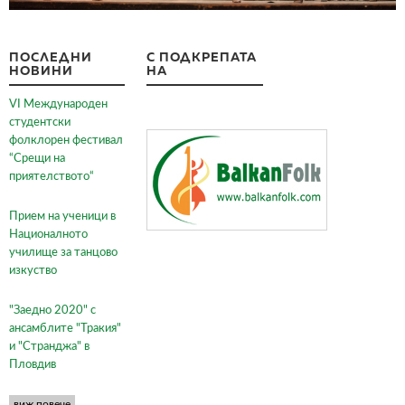
ПОСЛЕДНИ
С ПОДКРЕПАТА
НОВИНИ
НА
VI Международен
студентски
фолклорен фестивал
“Срещи на
приятелството“
Прием на ученици в
Националното
училище за танцово
изкуство
"Заедно 2020" с
ансамблите "Тракия"
и "Странджа" в
Пловдив
виж повече