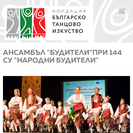
Премини
TOGGL
към
NAVIGA
основното
съдържание
АНСАМБЪЛ "БУДИТЕЛИ"ПРИ 144
СУ "НАРОДНИ БУДИТЕЛИ"