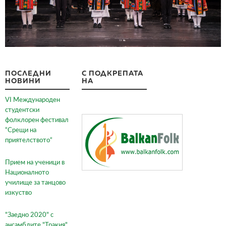
ПОСЛЕДНИ
С ПОДКРЕПАТА
НОВИНИ
НА
VI Международен
студентски
фолклорен фестивал
“Срещи на
приятелството“
Прием на ученици в
Националното
училище за танцово
изкуство
"Заедно 2020" с
ансамблите "Тракия"