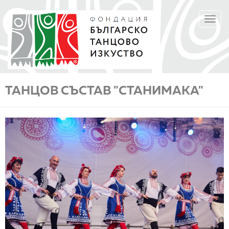
Премини
TOGGL
към
NAVIGA
основното
съдържание
ТАНЦОВ СЪСТАВ "СТАНИМАКА"