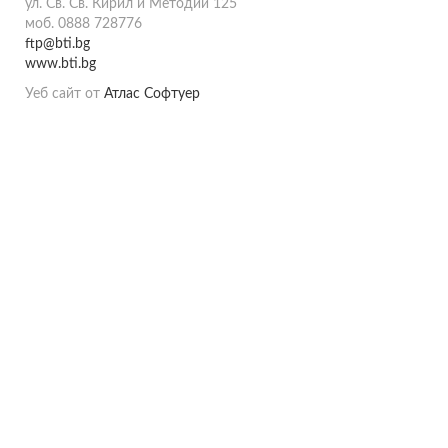
ул. Св. Св. Кирил и Методий 125
моб. 0888 728776
ftp@bti.bg
www.bti.bg
Уеб сайт от
Атлас Софтуер