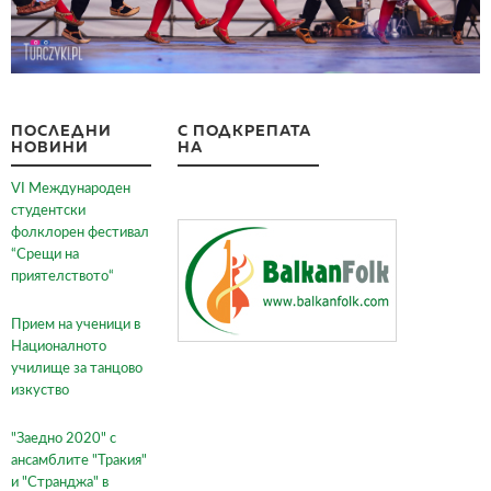
ПОСЛЕДНИ
С ПОДКРЕПАТА
НОВИНИ
НА
VI Международен
студентски
фолклорен фестивал
“Срещи на
приятелството“
Прием на ученици в
Националното
училище за танцово
изкуство
"Заедно 2020" с
ансамблите "Тракия"
и "Странджа" в