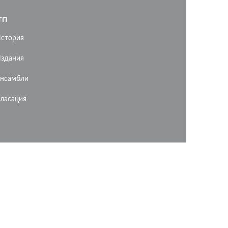
ТП
стория
здания
нсамбли
ласация