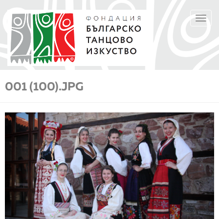
Премини
TOGGL
към
NAVIGA
основното
съдържание
001 (100).JPG