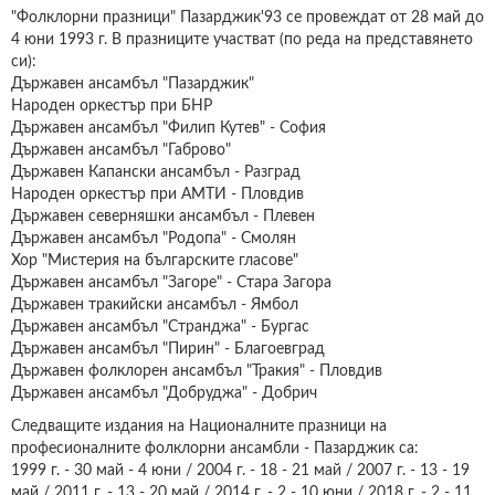
"Фолклорни празници" Пазарджик'93 се провеждат от 28 май до
4 юни 1993 г. В празниците участват (по реда на представянето
си):
Държавен ансамбъл "Пазарджик"
Народен оркестър при БНР
Държавен ансамбъл "Филип Кутев" - София
Държавен ансамбъл "Габрово"
Държавен Капански ансамбъл - Разград
Народен оркестър при АМТИ - Пловдив
Държавен северняшки ансамбъл - Плевен
Държавен ансамбъл "Родопа" - Смолян
Хор "Мистерия на българските гласове"
Държавен ансамбъл "Загоре" - Стара Загора
Държавен тракийски ансамбъл - Ямбол
Държавен ансамбъл "Странджа" - Бургас
Държавен ансамбъл "Пирин" - Благоевград
Държавен фолклорен ансамбъл "Тракия" - Пловдив
Държавен ансамбъл "Добруджа" - Добрич
Следващите издания на Националните празници на
професионалните фолклорни ансамбли - Пазарджик са:
1999 г. - 30 май - 4 юни / 2004 г. - 18 - 21 май / 2007 г. - 13 - 19
май / 2011 г. - 13 - 20 май / 2014 г. - 2 - 10 юни / 2018 г. - 2 - 11