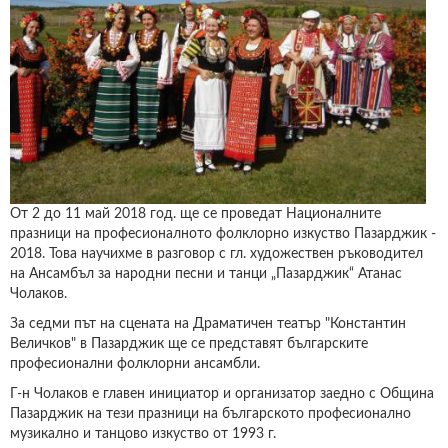
От 2 до 11 май 2018 год. ще се проведат Националните
празници на професионалното фолклорно изкуство Пазарджик -
2018. Това научихме в разговор с гл. художествен ръководител
на Ансамбъл за народни песни и танци „Пазарджик“ Атанас
Чолаков.
За седми път на сцената на Драматичен театър "Константин
Величков" в Пазарджик ще се представят българските
професионални фолклорни ансамбли.
Г-н Чолаков е главен инициатор и организатор заедно с Община
Пазарджик на тези празници на българското професионално
музикално и танцово изкуство от 1993 г.