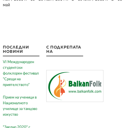
май
ПОСЛЕДНИ
С ПОДКРЕПАТА
НОВИНИ
НА
VI Международен
студентски
фолклорен фестивал
“Срещи на
приятелството“
Прием на ученици в
Националното
училище за танцово
изкуство
"Заедно 2020" с