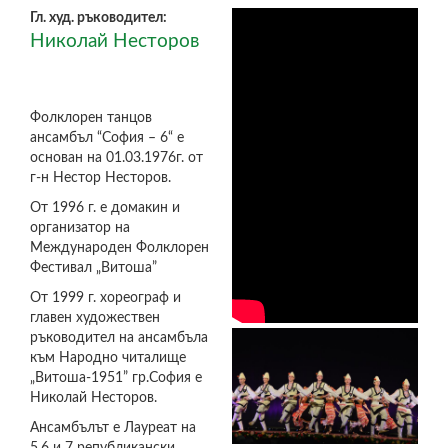
Гл. худ. ръководител:
Николай Несторов
Фолклорен танцов
ансамбъл “София – 6“ е
основан на 01.03.1976г. от
г-н Нестор Несторов.
От 1996 г. е домакин и
организатор на
Международен Фолклорен
Фестивал „Витоша”
От 1999 г. хореограф и
главен художествен
ръководител на ансамбъла
към Народно читалище
„Витоша-1951” гр.София е
Николай Несторов.
Ансамбълът е Лауреат на