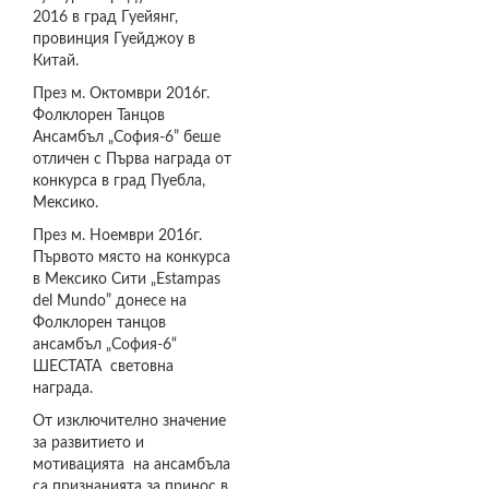
2016 в град Гуейянг,
провинция Гуейджоу в
Китай.
През м. Октомври 2016г.
Фолклорен Танцов
Ансамбъл „София-6” беше
отличен с Първа награда от
конкурса в град Пуебла,
Мексико.
През м. Ноември 2016г.
Първото място на конкурса
в Мексико Сити „Estampas
del Mundo” донесе на
Фолклорен танцов
ансамбъл „София-6“
ШЕСТАТА световна
награда.
От изключително значение
за развитието и
мотивацията на ансамбъла
са признанията за принос в