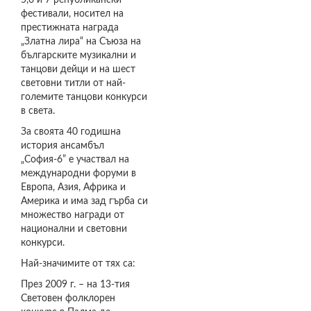
5,6 и 7 републикански
фестивали, носител на
престижната награда
„Златна лира“ на Съюза на
българските музикални и
танцови дейци и на шест
световни титли от най-
големите танцови конкурси
в света.
За своята 40 годишна
история ансамбъл
„София-6” е участвал на
международни форуми в
Европа, Азия, Африка и
Америка и има зад гърба си
множество награди от
национални и световни
конкурси.
Най-значимите от тях са:
През 2009 г. – на 13-тия
Световен фолклорен