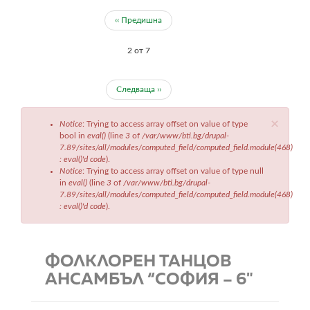
‹‹ Предишна
2 от 7
Следваща ››
Съобщение
×
Notice
: Trying to access array offset on value of type
за
bool in
eval()
(line
3
of
/var/www/bti.bg/drupal-
грешка
7.89/sites/all/modules/computed_field/computed_field.module(468)
: eval()'d code
).
Notice
: Trying to access array offset on value of type null
in
eval()
(line
3
of
/var/www/bti.bg/drupal-
7.89/sites/all/modules/computed_field/computed_field.module(468)
: eval()'d code
).
ФОЛКЛОРЕН ТАНЦОВ
АНСАМБЪЛ “СОФИЯ – 6"