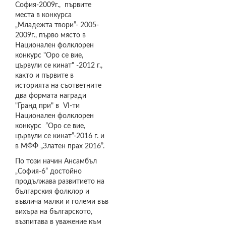
София-2009г., първите
места в конкурса
„Младежта твори”- 2005-
2009г., първо място в
Национален фолклорен
конкурс "Оро се вие,
цървули се кинат" -2012 г.,
както и първите в
историята на съответните
два формата награди
"Гранд при" в VI-ти
Национален фолклорен
конкурс ”Оро се вие,
цървули сe кинат”-2016 г. и
в МФФ „Златен прах 2016”.
По този начин Ансамбъл
„София-6” достойно
продължава развитието на
българския фолклор и
въвлича малки и големи във
вихъра на българското,
възпитава в уважение към