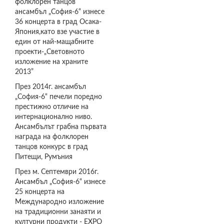
фолклорен танцов
ансамбъл „София-6“ изнесе
36 концерта в град Осака-
Япония,като взе участие в
един от най-мащабните
проекти-„Световното
изложение на храните
2013”
През 2014г. ансамбъл
„София-6“ печели поредно
престижно отличие на
интернационално ниво.
Ансамбълът грабна първата
награда на фолклорен
танцов конкурс в град
Питещи, Румъния
През м. Септември 2016г.
Ансамбъл „София-6“ изнесе
25 концерта на
Международно изложение
на традиционни занаяти и
културни продукти - EXPO