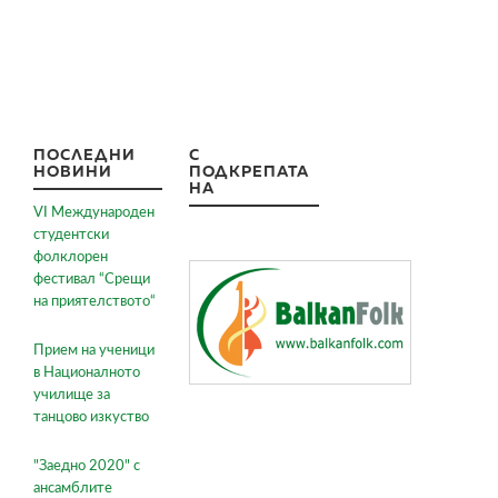
ПОСЛЕДНИ
С
НОВИНИ
ПОДКРЕПАТА
НА
VI Международен
студентски
фолклорен
фестивал “Срещи
на приятелството“
Прием на ученици
в Националното
училище за
танцово изкуство
"Заедно 2020" с
ансамблите