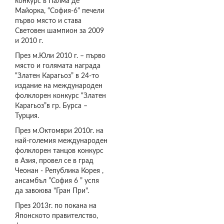
конкурс в Палма де
Майорка, “София-6“ печели
първо място и става
Световен шампион за 2009
и 2010 г.
През м.Юли 2010 г. – първо
място и голямата награда
“Златен Карагьоз” в 24-то
издание на международен
фолклорен конкурс “Златен
Карагьоз”в гр. Бурса –
Турция.
През м.Октомври 2010г. на
най-големия международен
фолклорен танцов конкурс
в Азия, провел се в град
Чеонан - Република Корея ,
ансамбъл ”София 6 ” успя
да завоюва "Гран При".
През 2013г. по покана на
Японското правителство,