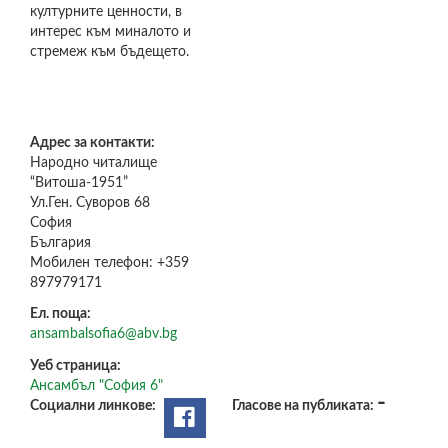
културните ценности, в
интерес към миналото и
стремеж към бъдещето.
Адрес за контакти:
Народно читалище
“Витоша-1951”
Ул.Ген. Суворов 68
София
България
Мобилен телефон:
+359
897979171
Ел. поща:
ansambalsofia6@abv.bg
Уеб страница:
Ансамбъл "София 6"
-
Социални линкове:
Гласове на публиката: