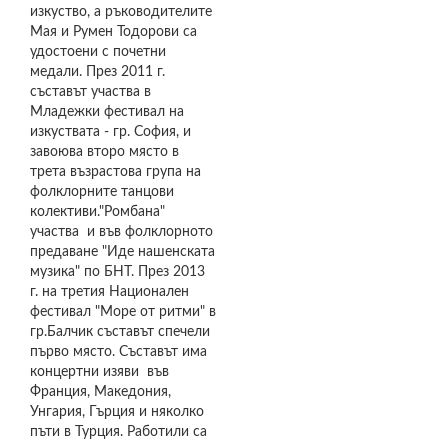
изкуство, а ръководителите
Мая и Румен Тодорови са
удостоени с почетни
медали. През 2011 г.
съставът участва в
Младежки фестивал на
изкуствата - гр. София, и
завоюва второ място в
трета възрастова група на
фолклорните танцови
колективи."Ромбана"
участва и във фолклорното
предаване "Иде нашенската
музика" по БНТ. През 2013
г. на третия Национален
фестивал "Море от ритми" в
гр.Балчик съставът спечели
първо място. Съставът има
концертни изяви във
Франция, Македония,
Унгария, Гърция и няколко
пъти в Турция. Работили са