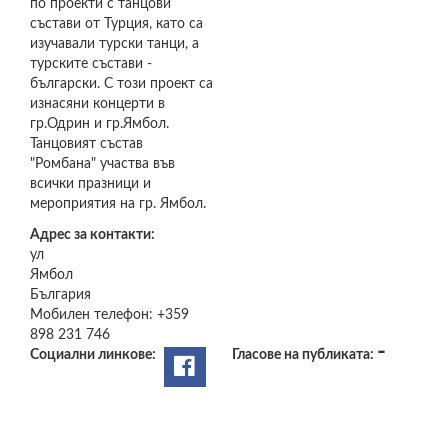
по проекти с танцови
състави от Турция, като са
изучавали турски танци, а
турските състави -
български. С този проект са
изнасяни концерти в
гр.Одрин и гр.Ямбол.
Танцовият състав
"Ромбана" участва във
всички празници и
мероприятия на гр. Ямбол.
Адрес за контакти:
ул
Ямбол
България
Мобилен телефон:
+359
898 231 746
-
Социални линкове:
Гласове на публиката: