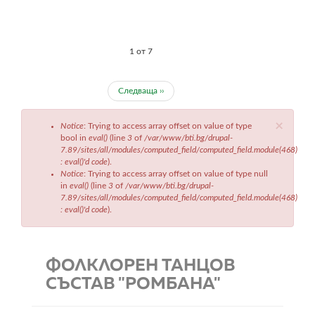
1 от 7
Следваща ››
Съобщение
×
Notice
: Trying to access array offset on value of type
за
bool in
eval()
(line
3
of
/var/www/bti.bg/drupal-
грешка
7.89/sites/all/modules/computed_field/computed_field.module(468)
: eval()'d code
).
Notice
: Trying to access array offset on value of type null
in
eval()
(line
3
of
/var/www/bti.bg/drupal-
7.89/sites/all/modules/computed_field/computed_field.module(468)
: eval()'d code
).
ФОЛКЛОРЕН ТАНЦОВ
СЪСТАВ "РОМБАНА"