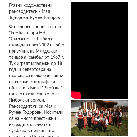
Главни ходожествени
ръководители - Мая
Тодорова, Румен Тодоров
Фолклорен танцов състав
"Ромбана" при НЧ
"Съгласие" гр.Ямбол е
създаден през 2002 г. Той е
приемник на Младежки
танцов ансамбъл от 1967 г.
Тук играят младежи до 18
год. В репертоара на
състава са включени танци
от всички етнографски
области. Името "Ромбана"
идва от лазарско хоро от
Ямболски регион.
Ръководители са Мая и
Румен Тодорови. Носители
са на много престижни
награди в страната и
чужбина. Специалната