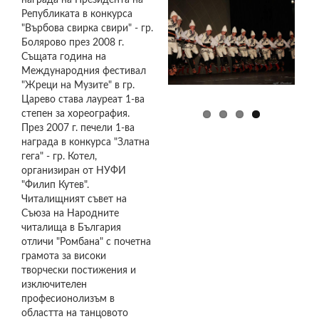
награда на Президента на
001
DSC01016.JPG
3
4
Републиката в конкурса
(100).JPG
(2).JPG
(2).JPG
"Върбова свирка свири" - гр.
Болярово през 2008 г.
Същата година на
Международния фестивал
"Жреци на Музите" в гр.
Царево става лауреат 1-ва
степен за хореография.
През 2007 г. печели 1-ва
награда в конкурса "Златна
гега" - гр. Котел,
организиран от НУФИ
"Филип Кутев".
Читалищният съвет на
Съюза на Народните
читалища в България
отличи "Ромбана" с почетна
грамота за високи
творчески постижения и
изключителен
професионолизъм в
областта на танцовото