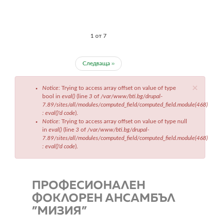
1 от 7
Следваща ››
Съобщение
×
Notice
: Trying to access array offset on value of type
за
bool in
eval()
(line
3
of
/var/www/bti.bg/drupal-
грешка
7.89/sites/all/modules/computed_field/computed_field.module(468)
: eval()'d code
).
Notice
: Trying to access array offset on value of type null
in
eval()
(line
3
of
/var/www/bti.bg/drupal-
7.89/sites/all/modules/computed_field/computed_field.module(468)
: eval()'d code
).
ПРОФЕСИОНАЛЕН
ФОКЛОРЕН АНСАМБЪЛ
”МИЗИЯ”