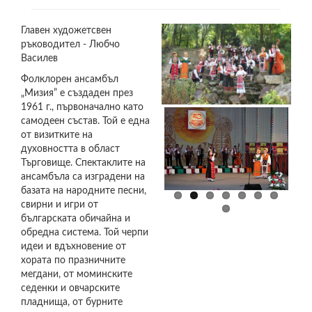
Главен художетсвен
ръководител - Любчо
Василев
Фолклорен ансамбъл
„Мизия” е създаден през
1961 г., първоначално като
IMG_0551.JPG
IMG_0570.JPG
IMG_0650.JPG
IMG_7648.JPG
IMG_7658.JPG
IMG_7708.JPG
IMG_7723.JPG
IMG_7779_0.JPG
самодеен състав. Той е една
от визитките на
духовността в област
Търговище. Спектаклите на
ансамбъла са изградени на
базата на народните песни,
свирни и игри от
българската обичайна и
обредна система. Той черпи
идеи и вдъхновение от
хората по празничните
мегдани, от моминските
седенки и овчарските
пладнища, от бурните