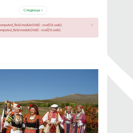
Следваща ››
×
mputed_field.module(468) : eval()'d code
).
puted_field.module(468) : eval()'d code
).