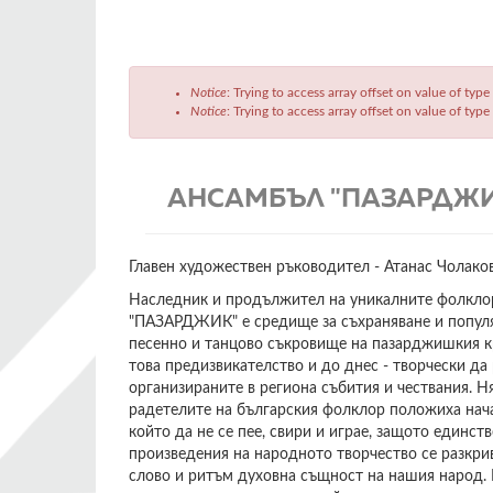
Съобщение
Notice
: Trying to access array offset on value of type
за
Notice
: Trying to access array offset on value of type
грешка
АНСАМБЪЛ "ПАЗАРДЖ
Главен художествен ръководител - Атанас Чолако
Наследник и продължител на уникалните фолкло
"ПАЗАРДЖИК" е средище за съхраняване и попул
песенно и танцово съкровище на пазарджишкия кр
това предизвикателство и до днес - творчески да 
организираните в региона събития и чествания. Н
радетелите на българския фолклор положиха нача
който да не се пее, свири и играе, защото единст
произведения на народното творчество се разкрив
слово и ритъм духовна същност на нашия народ.