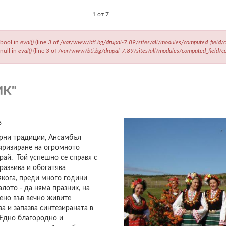
1 от 7
 bool in
eval()
(line
3
of
/var/www/bti.bg/drupal-7.89/sites/all/modules/computed_field/co
 null in
eval()
(line
3
of
/var/www/bti.bg/drupal-7.89/sites/all/modules/computed_field/com
ИК"
в
рни традиции, Ансамбъл
яризиране на огромното
ай. Той успешно се справя с
развива и обогатява
якога, преди много години
лото - да няма празник, на
вено във вечно живите
а и запазва синтезираната в
 Едно благородно и