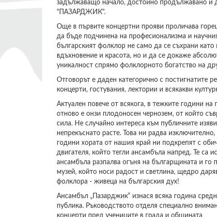
задължаващо начало, достойно продължавано и 
"ПАЗАРДЖИК".
Още в първите концертни прояви проличава горе
да бъде подчинена на професионализма и научния
българският фолклор не само да се съхрани като
вдъхновение и красота, но и да се докаже абсол
уникалност спрямо фолклорното богатство на др
Отговорът е даден категорично с постигнатите ре
концерти, гостувания, лектории и всякакви култур
Актуален повече от всякога, в тежките години на
отново е онзи плодоносен чернозем, от който съ
сила. Не случайно интереса към публичните изя
непрекъснато расте. Това ни радва изключително, 
години хората от нашия край ни подкрепят с обичт
двигателя, който тегли ансамбъла напред. Те са и
ансамбъла разпалва огъня на българщината и го
музей, който носи радост и светлина, щедро даря
фолклора - живеца на българския дух!
Ансамбъл „Пазарджик“ изнася всяка година средн
публика. Ръководството отделя специално вниман
концерти пред учениците в града и общината