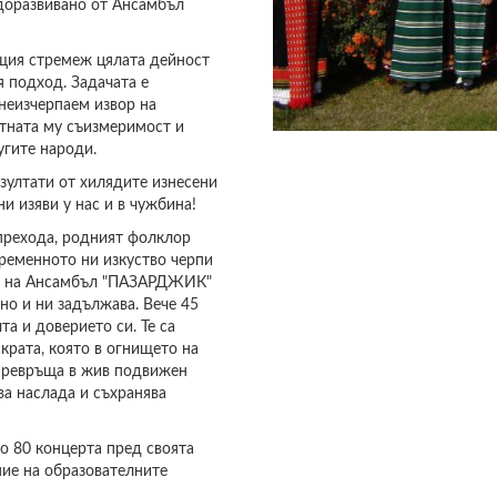
доразвивано от Ансамбъл
щия стремеж цялата дейност
 подход. Задачата е
 неизчерпаем извор на
ютната му съизмеримост и
угите народи.
зултати от хилядите изнесени
ни изяви у нас и в чужбина!
 прехода, родният фолклор
временното ни изкуство черпи
ви на Ансамбъл "ПАЗАРДЖИК"
но и ни задължава. Вече 45
а и доверието си. Те са
скрата, която в огнището на
 превръща в жив подвижен
ва наслада и съхранява
о 80 концерта пред своята
ие на образователните