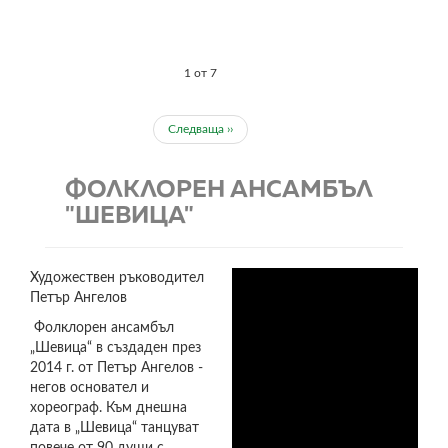
1 от 7
Следваща ››
ФОЛКЛОРЕН АНСАМБЪЛ
"ШЕВИЦА"
Художествен ръководител
Петър Ангелов
Фолклорен ансамбъл
„Шевица“ в създаден през
2014 г. от Петър Ангелов -
негов основател и
хореограф. Към днешна
дата в „Шевица“ танцуват