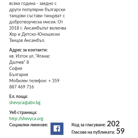
всяка година - заедно с
други популярни български
танцови състави танцуват с
добротворческа мисия. От
2018 г. Ансамбълът включва
Хор и Детско-Юношески
Танцов Ансамбъл.
Адрес за контакти:
кв. Изток ул. “Атанас
Далчев” 8
София
България
Мобилен телефон:
+ 359
887 469 716
Ел. поща:
shevyca@abv.bg
Уеб страница:
http://shevyca.org
202
Социални линкове:
Код за гласуване:
59
Гласове на публиката: