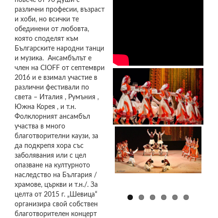
повече от 90 души с
различни професии, възраст
и хоби, но всички те
обединени от любовта,
която споделят към
Българските народни танци
и музика. Ансамбълът е
член на CIOFF от септември
2016 и е взимал участие в
различни фестивали по
света – Италия , Румъния ,
Южна Корея , и т.н.
Фолклорният ансамбъл
участва в много
ФОЛКЛОРЕН
ФОЛКЛОРЕН
ФОЛКЛОРЕН
ФОЛКЛОРЕН
ФОЛКЛОРЕН
ФОЛКЛОРЕН
благотворителни каузи, за
АНСАМБЪЛ
АНСАМБЪЛ
АНСАМБЪЛ
АНСАМБЪЛ
АНСАМБЪЛ
АНСАМБЪЛ
"ШЕВИЦА"
"ШЕВИЦА"
"ШЕВИЦА"
"ШЕВИЦА"
"ШЕВИЦА"
"ШЕВИЦА"
да подкрепя хора със
заболявания или с цел
опазване на културното
наследство на България /
храмове, църкви и т.н./. За
целта от 2015 г. „Шевица“
организира свой собствен
благотворителен концерт