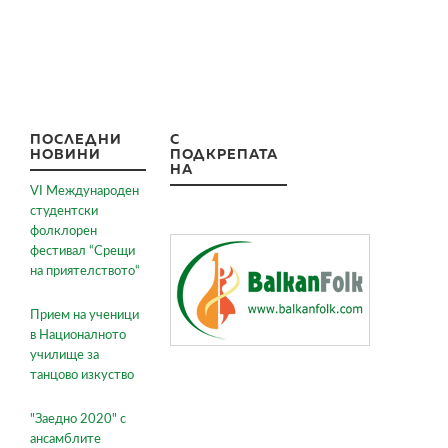
ПОСЛЕДНИ
С
НОВИНИ
ПОДКРЕПАТА
НА
VI Международен
студентски
фолклорен
фестивал “Срещи
на приятелството“
Прием на ученици
в Националното
училище за
танцово изкуство
"Заедно 2020" с
ансамблите