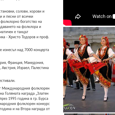
тановки, солови, хорови и
и и песни от всички
 фолклорно богатство на
здаването на фолклора и
матичен е танцът
ика - Христо Тодоров и проф.
 изнесъл над 7000 концерта
ария, Франция, Македония,
, Австрия, Израел, Палестина
естивали.
 от Международния фолклорен
 на Голямата награда „Златен
рез 1995 година в гр. Бурса
ународния фолклорен конкурс
 година и на Втора награда от