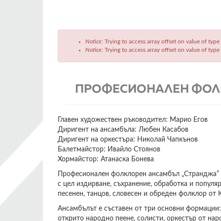
Съобщение
Notice
: Trying to access array offset on value of type
за
Notice
: Trying to access array offset on value of type
грешка
ПРОФЕСИОНАЛЕН ФОЛ
Главен художествен ръководител: Марио Егов
Диригент на ансамбъла: Любен Касабов
Диригент на оркестъра: Николай Чапкънов
Балетмайстор: Ивайло Стоянов
Хормайстор: Атанаска Бонева
Професионален фолклорен ансамбъл „Странджа” е
с цел издирване, съхранение, обработка и популя
песенен, танцов, словесен и обреден фолклор от
Ансамбълът е съставен от три основни формации:
открито народно пеене, солисти, оркестър от на