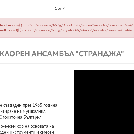
1 от 7
 bool in
eval()
(line
3
of
/var/www/bti.bg/drupal-7.89/sites/all/modules/computed_field/co
 null in
eval()
(line
3
of
/var/www/bti.bg/drupal-7.89/sites/all/modules/computed_field/com
КЛОРЕН АНСАМБЪЛ "СТРАНДЖА"
 създаден през 1965 година
ризиране на музикалния,
 Югоизточна България.
 женски хор на основата на
родни инструменти и смесен