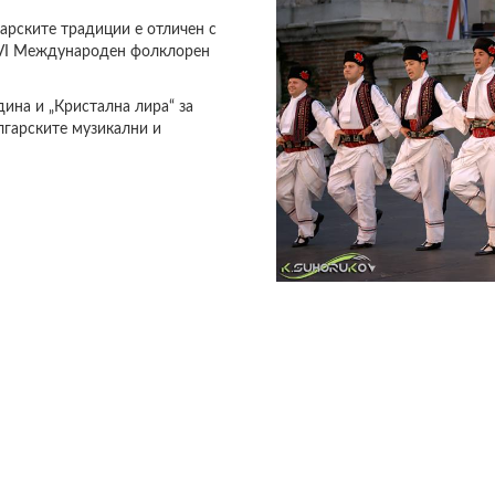
10464166_328285777347
10600438_102025143687
PICTURE
МФФ2013.JPG
064.JPG
гарските традиции е отличен с
ХVI Международен фолклорен
дина и „Кристална лира“ за
лгарските музикални и