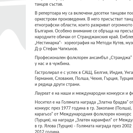
танцов състав.
В репертоара му са включени десетки танцови пос
оркестрови произведения. В него присъстват танц
етнографски области, които разкриват огромното
България. Особено внимание се обръща на пресъ
народните обичаи от Странджанския край. Ембле
„Нестинарка“- хореография на Методи Кутев, муз
Д-р Стефан Чапкънов.
Професионален фолклорен ансамбъл „Странджа” е
у нас и в чужбина.
Гастролирал е с успех в САЩ, Белгия, Индия, Унг
Германия, Словакия, Полша, Чехия, Гърция, Турция
и редица други страни.
Лауреат е на наши и международни конкурси и ф
Носител е на Голямата награда „Златна брадва”
конкурс през 1977 година в гр. Закопане (Полша),
карагьоз” от Международния фолклорен конкурс п
(Турция), на награди „Златен карамфил” от Межд
в гр. Ялова (Турция) - Голямата награда през 2002
2012 година.