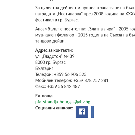
За цялостна дейност и принос в запазване на бъл
наградата „Нестинарка” през 2008 година на ХХ
фестивал в гр. Бургас.
Ансамбълът е носител на: „Златна лира” - 2005 го
музикален фолклор - 2015 година на Съюза на бъ
танцови дейци.
Адрес за контакти:
ул. „Гладстон” № 39
8000
гр. Бургас
България
Телефон:
+359 56 906 525
Мобилен телефон:
+359 878 757 281
Факс:
+359 56 842 487
Ел. поща:
pfa_strandja_bourgas@abv.bg
Социални линкове: