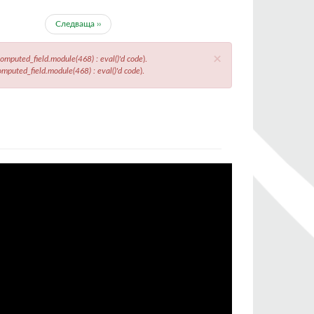
Следваща ››
×
mputed_field.module(468) : eval()'d code
).
puted_field.module(468) : eval()'d code
).