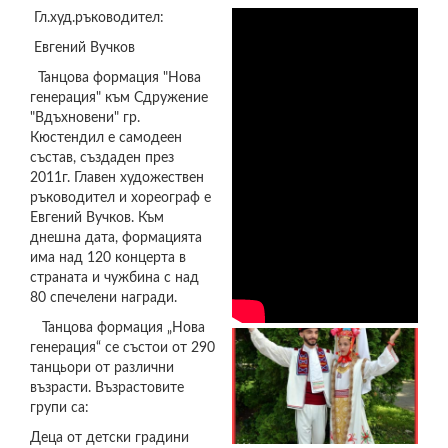
Гл.худ.ръководител:
Евгений Вучков
Танцова формация "Нова
генерация" към Сдружение
"Вдъхновени" гр.
Кюстендил е самодеен
състав, създаден през
2011г. Главен художествен
ръководител и хореограф е
Евгений Вучков. Към
днешна дата, формацията
има над 120 концерта в
страната и чужбина с над
80 спечелени награди.
Танцова формация „Нова
генерация“ се състои от 290
танцьори от различни
възрасти. Възрастовите
групи са:
Деца от детски градини