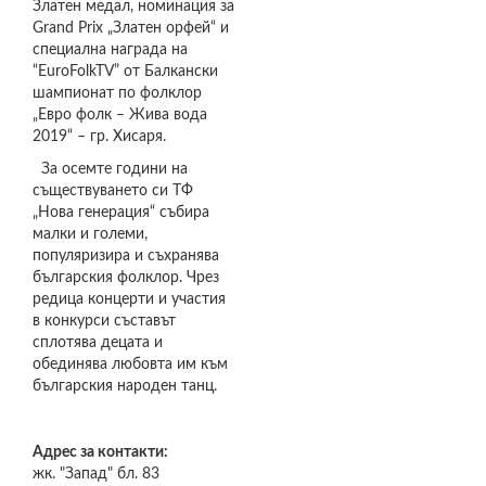
Златен медал, номинация за
Grand Prix „Златен орфей“ и
специална награда на
“EuroFolkTV” от Балкански
шампионат по фолклор
„Евро фолк – Жива вода
2019“ – гр. Хисаря.
За осемте години на
съществуването си ТФ
„Нова генерация“ събира
малки и големи,
популяризира и съхранява
българския фолклор. Чрез
редица концерти и участия
в конкурси съставът
сплотява децата и
обединява любовта им към
българския народен танц.
Адрес за контакти:
жк. "Запад" бл. 83