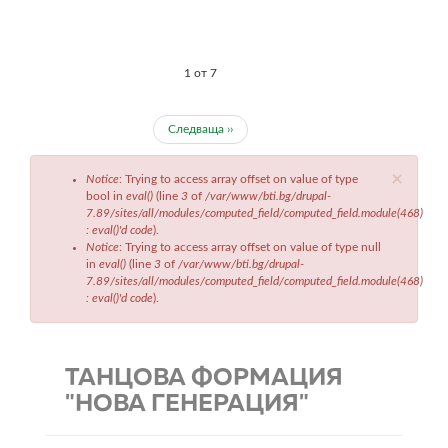
1 от 7
Следваща ››
Съобщение
×
Notice
: Trying to access array offset on value of type
за
bool in
eval()
(line
3
of
/var/www/bti.bg/drupal-
грешка
7.89/sites/all/modules/computed_field/computed_field.module(468)
: eval()'d code
).
Notice
: Trying to access array offset on value of type null
in
eval()
(line
3
of
/var/www/bti.bg/drupal-
7.89/sites/all/modules/computed_field/computed_field.module(468)
: eval()'d code
).
ТАНЦОВА ФОРМАЦИЯ
"НОВА ГЕНЕРАЦИЯ"