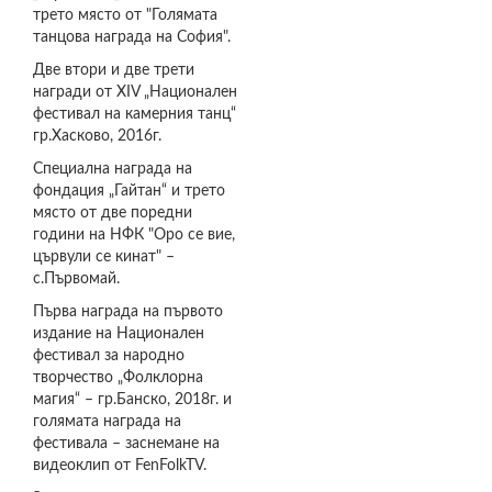
трето място от "Голямата
танцова награда на София".
Две втори и две трети
награди от XIV „Национален
фестивал на камерния танц“
гр.Хасково, 2016г.
Специална награда на
фондация „Гайтан“ и трето
място от две поредни
години на НФК "Оро се вие,
цървули се кинат" –
с.Първомай.
Първа награда на първото
издание на Национален
фестивал за народно
творчество „Фолклорна
магия“ – гр.Банско, 2018г. и
голямата награда на
фестивала – заснемане на
видеоклип от FenFolkTV.