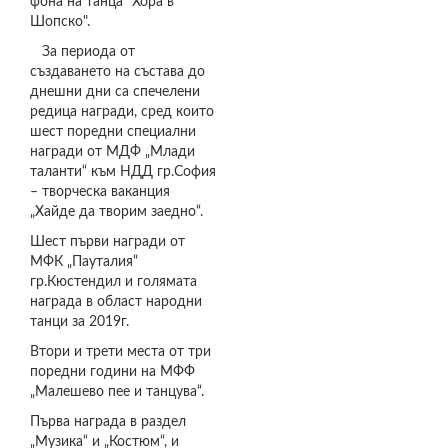
фона на танца "Хора в
Шопско".
За периода от
създаването на състава до
днешни дни са спечелени
редица награди, сред които
шест поредни специални
награди от МДФ „Млади
таланти“ към НДД гр.София
– творческа ваканция
„Хайде да творим заедно“.
Шест първи награди от
МФК „Пауталия“
гр.Кюстендил и голямата
награда в област народни
танци за 2019г.
Втори и трети места от три
поредни години на МФФ
„Малешево пее и танцува“.
Първа награда в раздел
„Музика“ и „Костюм“, и